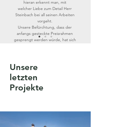
hieran erkennt man, mit
welcher Liebe zum Detail Herr
Steinbach bei all seinen Arbeiten
vorgeht.
Unsere Befürchtung, dass der
anfangs gesteckte Preisrahmen
gesprengt werden würde, hat sich
zum Glück nicht bestätigt.
Wir können den Service von Herrn
Steinbach bedenkenlos
Unsere
weiterempfehlen!”
letzten
Ein Kunde aus 39128 Magdeburg
Projekte